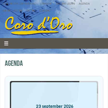
KAMERKOOR CORO D’ORO
DIRIGENT
NIEUWE LEDEN
AGENDA
KIJK EN LUISTER
GIFTEN
CONTACT
Agenda
23
september
2026