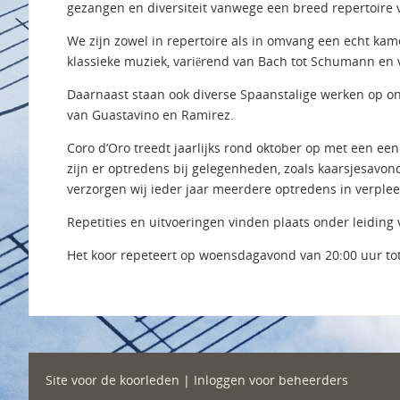
gezangen en diversiteit vanwege een breed repertoire v
We zijn zowel in repertoire als in omvang een echt kame
klassieke muziek, variërend van Bach tot Schumann en 
Daarnaast staan ook diverse Spaanstalige werken op on
van Guastavino en Ramirez.
Coro d’Oro treedt jaarlijks rond oktober op met een een
zijn er optredens bij gelegenheden, zoals kaarsjesavo
verzorgen wij ieder jaar meerdere optredens in verple
Repetities en uitvoeringen vinden plaats onder leiding
Het koor repeteert op woensdagavond van 20:00 uur to
Site voor de koorleden
|
Inloggen voor beheerders