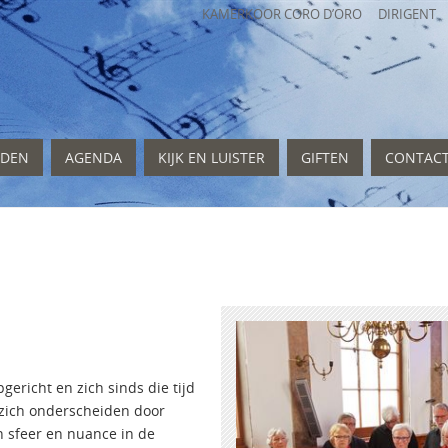
KAMERKOOR CORO D’ORO
DIRIGENT
EDEN
AGENDA
KIJK EN LUISTER
GIFTEN
CONTAC
ericht en zich sinds die tijd
l zich onderscheiden door
van sfeer en nuance in de