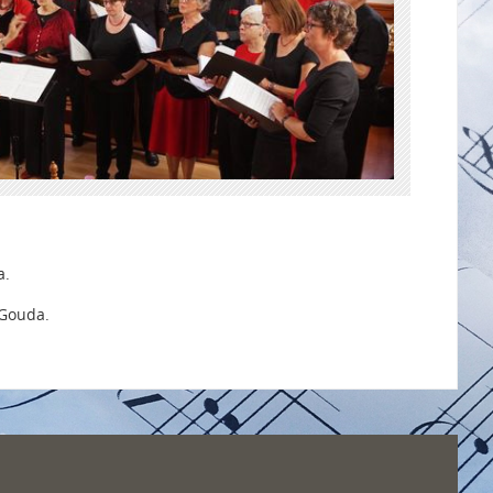
a.
 Gouda.